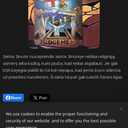
Sielos žinutė: nuosprendis sielos žinutėje reiškia religingą
asmenį arba kažką, kuris jaučia, kad reikia atgailauti. Jie gali
būti bejėgiai pakilti iki tol kol nepajus, kad jiems buvo atleista
už praeities nuodėmes. Ši siela tai pat gali sukelti fizines ligas.
Share
We use cookies to enable the proper functioning and
security of our website, and to offer you the best possible
user experience.