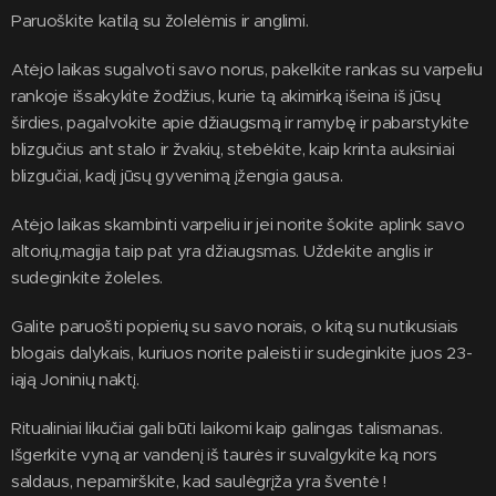
Paruoškite katilą su žolelėmis ir anglimi.
Atėjo laikas sugalvoti savo norus, pakelkite rankas su varpeliu
rankoje išsakykite žodžius, kurie tą akimirką išeina iš jūsų
širdies, pagalvokite apie džiaugsmą ir ramybę ir pabarstykite
blizgučius ant stalo ir žvakių, stebėkite, kaip krinta auksiniai
blizgučiai, kadį jūsų gyvenimą įžengia gausa.
Atėjo laikas skambinti varpeliu ir jei norite šokite aplink savo
altorių,magija taip pat yra džiaugsmas. Uždekite anglis ir
sudeginkite žoleles.
Galite paruošti popierių su savo norais, o kitą su nutikusiais
blogais dalykais, kuriuos norite paleisti ir sudeginkite juos 23-
iąją Joninių naktį.
Ritualiniai likučiai gali būti laikomi kaip galingas talismanas.
Išgerkite vyną ar vandenį iš taurės ir suvalgykite ką nors
saldaus, nepamirškite, kad saulėgrįža yra šventė !