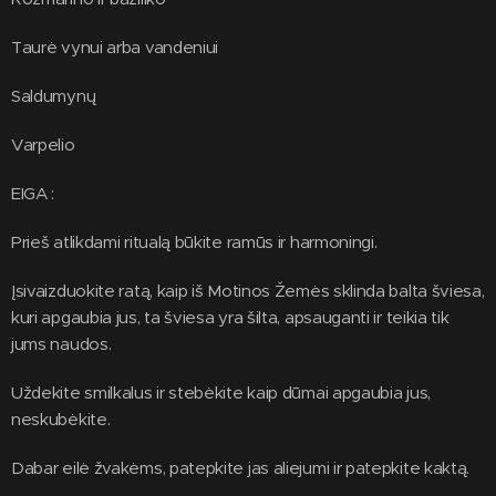
Taurė vynui arba vandeniui
Saldumynų
Varpelio
EIGA :
Prieš atlikdami ritualą būkite ramūs ir harmoningi.
Įsivaizduokite ratą, kaip iš Motinos Žemės sklinda balta šviesa,
kuri apgaubia jus, ta šviesa yra šilta, apsauganti ir teikia tik
jums naudos.
Uždekite smilkalus ir stebėkite kaip dūmai apgaubia jus,
neskubėkite.
Dabar eilė žvakėms, patepkite jas aliejumi ir patepkite kaktą.