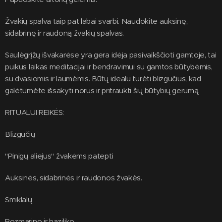
Žvakių spalva taip pat labai svarbi. Naudokite auksinę,
sidabrinę ir raudoną žvakių spalvas.
Saulėgrįžų išvakarėse yra gera idėja pasivaikščioti gamtoje, tai
puikus laikas meditacijai ir bendravimui su gamtos būtybėmis,
su dvasiomis ir laumėmis. Būtų idealu turėti blizgučius, kad
galėtumėte išsakyti norus ir pritraukti šių būtybių gerumą.
RITUALUI REIKĖS:
Blizgučių
"Pinigų aliejus" žvakėms patepti
Auksinės, sidabrinės ir raudonos žvakės.
Smiklalų
Rozmarino ir baziliko