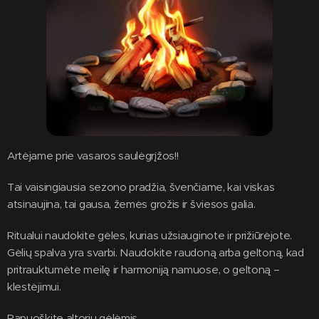
Artėjame prie vasaros saulėgrįžos!!
Tai vaisingiausia sezono pradžia, švenčiame, kai viskas
atsinaujina, tai gausa, žemės grožis ir šviesos galia.
Ritualui naudokite gėles, kurias užsiauginote ir prižiūrėjote.
Gėlių spalva yra svarbi. Naudokite raudoną arba geltoną, kad
pritrauktumėte meilę ir harmoniją namuose, o geltoną –
klestėjimui.
Papuoškite altorių gėlėmis.